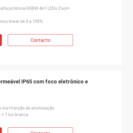
 alta potência RGBW 4in1 LEDs Zoom
ico linear de 0 a 100%
Contacto
rmeável IP65 com foco eletrônico e
o-íris+função de atomização
 + 1 luz branca