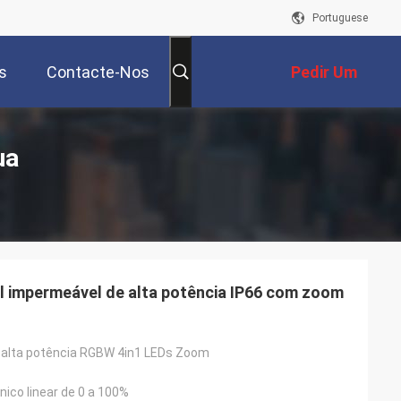
Portuguese
s
Contacte-Nos
Pedir Um
Orçamento
ua
 impermeável de alta potência IP66 com zoom
 alta potência RGBW 4in1 LEDs Zoom
ico linear de 0 a 100%