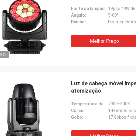
Fonte da lâmpada:
19pcs 40W de
Ângulo:
5-60°
Dimmer:
Dimmer eletrón
Melhor Preço
DEO
Luz de cabeça móvel impe
atomização
Temperatura da cor:
7900±500K
Cores:
14+efeito arc
Gobo:
17 Gobos fixos