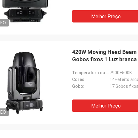
Melhor Preço
DEO
420W Moving Head Beam S
Gobos fixos 1 Luz branca
Temperatura da cor:
7900±500K
Cores:
14+efeito arc
Gobo:
17 Gobos fixos
Melhor Preço
DEO