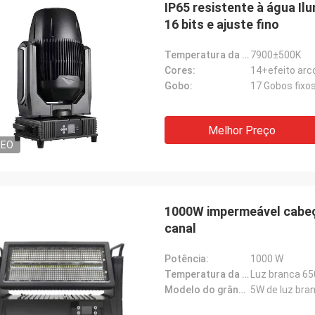
IP65 resistente à água I
16 bits e ajuste fino
Temperatura da cor:
7900±500K
Cores:
14+efeito arc
Gobo:
17 Gobos fixos
Melhor Preço
DEO
1000W impermeável cabeç
canal
Potência:
1000 W
Temperatura da cor:
Luz branca 6
Modelo do grânulo da lâmpada:
5W de luz bra