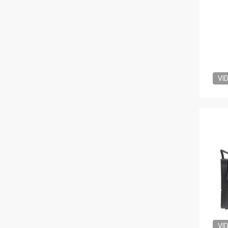
VI
VI