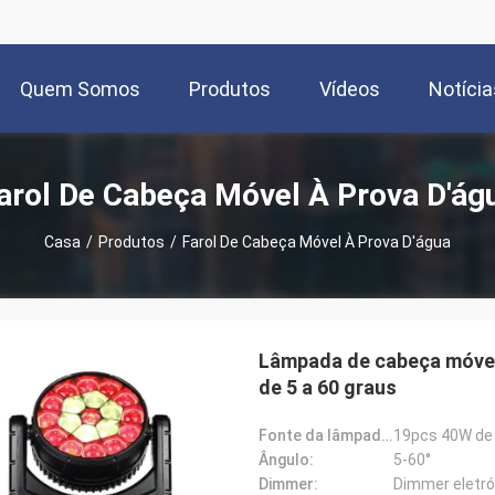
Quem Somos
Produtos
Vídeos
Notícia
arol De Cabeça Móvel À Prova D'ág
Casa
/
Produtos
/
Farol De Cabeça Móvel À Prova D'água
Lâmpada de cabeça móvel
de 5 a 60 graus
Fonte da lâmpada:
19pcs 40W de
Ângulo:
5-60°
Dimmer:
Dimmer eletrón