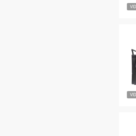
VI
VI