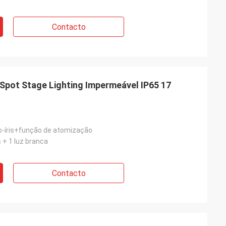
Contacto
pot Stage Lighting Impermeável IP65 17
o-íris+função de atomização
 + 1 luz branca
Contacto