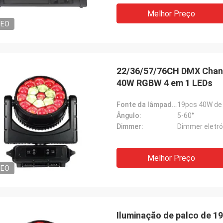
Melhor Preço
DEO
22/36/57/76CH DMX Chan
40W RGBW 4 em 1 LEDs
Fonte da lâmpada:
19pcs 40W de
Ângulo:
5-60°
Dimmer:
Dimmer eletrón
Melhor Preço
DEO
Iluminação de palco de 1