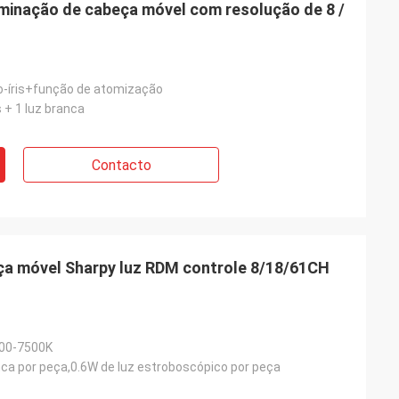
luminação de cabeça móvel com resolução de 8 /
o-íris+função de atomização
 + 1 luz branca
Contacto
a móvel Sharpy luz RDM controle 8/18/61CH
500-7500K
nca por peça,0.6W de luz estroboscópico por peça