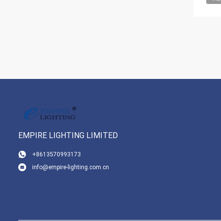
EMPIRE LIGHTING LIMITED
+8613570993173
info@empire-lighting.com.cn