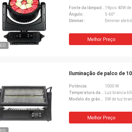
Fonte da lâmpada:
19pcs 40W de
Ângulo:
5-60°
Dimmer:
Dimmer eletrón
Melhor Preço
DEO
Iluminação de palco de 
Potência:
1000 W
Temperatura da cor:
Luz branca 6
Modelo do grânulo da lâmpada:
5W de luz bra
Melhor Preço
DEO