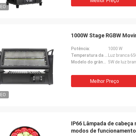
Melhor Preço
DEO
1000W Stage RGBW Moving
Potência:
1000 W
Temperatura da cor:
Luz branca 6
Modelo do grânulo da lâmpada:
5W de luz bra
Melhor Preço
DEO
IP66 Lâmpada de cabeça m
modos de funcionamento