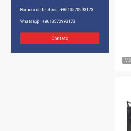
Número de telefone :
+8613570993173
Whatsapp :
+8613570993173
Contato
VI