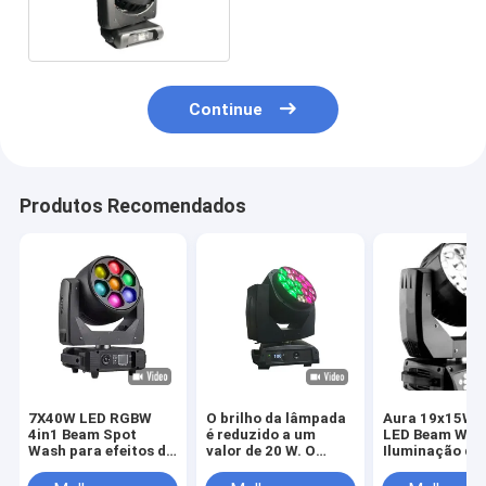
Continue
Produtos Recomendados
7X40W LED RGBW
O brilho da lâmpada
Aura 19x15W 
4in1 Beam Spot
é reduzido a um
LED Beam Was
Wash para efeitos de
valor de 20 W. O
Iluminação de
iluminação dinâmica
brilho da lâmpada é
reduzido a um valor