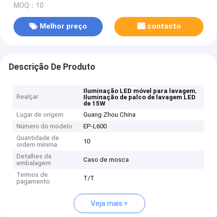
MOQ：10
Melhor preço
contacto
Descrição De Produto
,
Iluminação LED móvel para lavagem
Realçar
Iluminação de palco de lavagem LED
de 15W
Lugar de origem
Guang Zhou China
Número do modelo
EP-L600
Quantidade de
10
ordem mínima
Detalhes da
Caso de mosca
embalagem
Termos de
T/T
pagamento
Veja mais