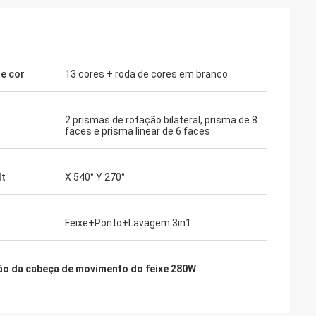
e cor
13 cores + roda de cores em branco
2 prismas de rotação bilateral, prisma de 8
faces e prisma linear de 6 faces
lt
X 540° Y 270°
Feixe+Ponto+Lavagem 3in1
ão da cabeça de movimento do feixe 280W