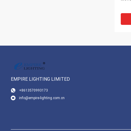
EMPIRE LIGHTING LIMITED
+8613570993173
info@empire-lighting.com.cn
AC10
LED 
Tilt 
Beam
para