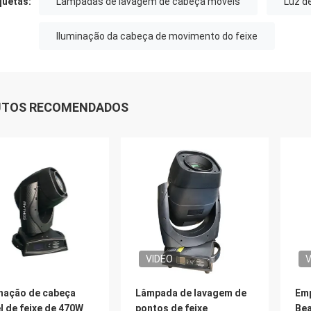
quetas:
Lâmpadas de lavagem de cabeça móveis
Luz d
Iluminação da cabeça de movimento do feixe
UTOS RECOMENDADOS
VIDEO
V
inação de cabeça
Lâmpada de lavagem de
Emp
l de feixe de 470W
pontos de feixe
Bea