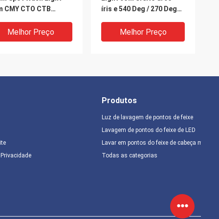
m CMY CTO CTB
íris e 540 Deg / 270 Deg
imação 100-240V 480W
Pan / Controle de
pada 15 cores 8
inclinação para
Melhor Preço
Melhor Preço
os rotativos 31
iluminação do palco
nais DMX
Produtos
Luz de lavagem de pontos de feixe
Lavagem de pontos do feixe de LED
ite
Lavar em pontos do feixe de cabeça móvel
IDEO
e Privacidade
Todas as categorias
minação de palco
Luz de lavagem de
istente a água 1000W
pontos de feixe avançada
W IP65 Feixe Spot
de 380W com prismas de
h Light 144 White
faixas de mel lineares de
ht Beads 576 Strobe
6 facetas e foco linear
Melhor Preço
Melhor Preço