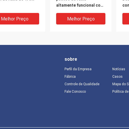
altamente funcional com
co
módulo LED de 600W 7
An
Gobos rotativos e
lâm
Melhor Preço
Melhor Preço
sistema de cores CMY
Gob
ca
sobre
Perfil da Empresa
Notícias
Fábrica
Casos
Controle de Qualidade
Mapa do S
V
Fale Conosco
Política d
0-240V 300W 250W
Luz de lavagem de
Ilu
540 deg Pan 270 deg
pontos de feixe
res
18 DMX 7 Color White
personalizável com 540
RGB
 Spot Wash Light
graus X 270 graus Auto
Was
 Design de
Fine Pan / Tilt e 16 canais
Lig
Melhor Preço
Melhor Preço