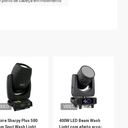
e ponto de cabeça em movimento
IDEO
VIDEO
ire Sharpy Plus 580
400W LED Beam Wash
m Spot Wash Light
Light com efeito arco-