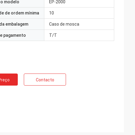
o modelo
EP-2000
de de ordem mínima
10
 da embalagem
Caso de mosca
e pagamento
T/T
Preço
Contacto