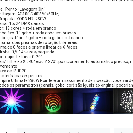
xe+Ponto+Lavagem 3in1
oltagem: AC100-240V 50/60Hz;
âmpada: YODN HRI 280W
anal: 16/24 DMX canais
or: 13 cores + roda em branco
obo fixo: 13 gobo + roda gobo em branco
obo giratório: 9 gobo + roda gobo em branco
risma: dois prismas de rotação bilaterais.
sma de 8 faces e prisma linear de 6 faces
trobe: 0,5-14 vezes/segundo
oco: ajuste linear 0-20°
an/Tilt: eixo X 540° eixo Y 270°, posicionamento automático preciso,
avemente
axa de IP: IP20
acterísticas especiais:
mpire Ultimate 280W Pointe é um nascimento de inovação, você vai des
odos os parâmetros (canais, gobo, cor) são iguais ao original, poderi