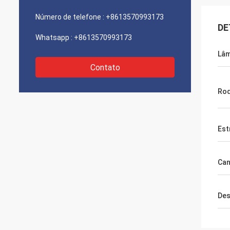
Número de telefone :
+8613570993173
DE
Whatsapp :
+8613570993173
Lâ
Contato
Rod
Est
Can
Des