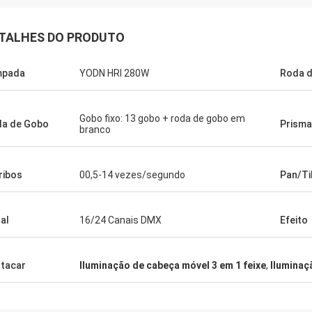
TALHES DO PRODUTO
mpada
YODN HRI 280W
Roda d
Gobo fixo: 13 gobo + roda de gobo em
a de Gobo
Prisma
branco
ribos
00,5-14 vezes/segundo
Pan/Ti
al
16/24 Canais DMX
Efeito
tacar
Iluminação de cabeça móvel 3 em 1 feixe
,
Iluminaç