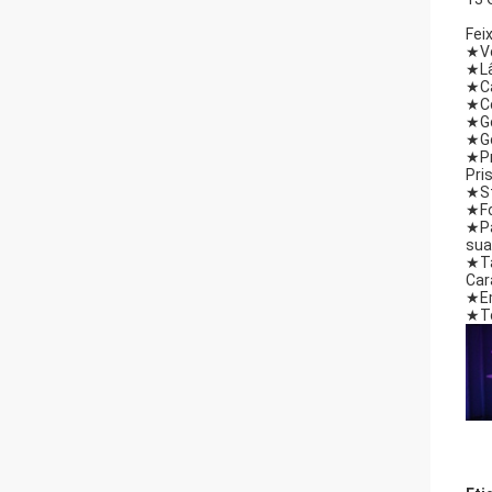
Fei
★
V
★
L
★
C
★
C
★
G
★
G
★
P
Pri
★
S
★
F
★
P
su
★
T
Car
★
E
★
T