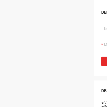
DE
DE
★
V
★
F