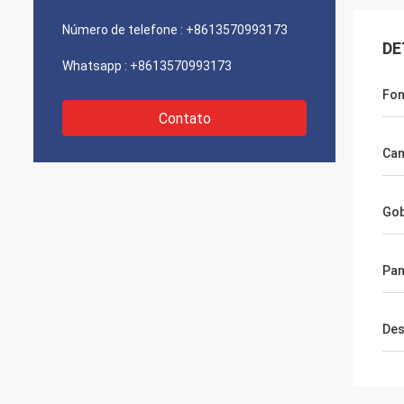
Número de telefone :
+8613570993173
DE
Whatsapp :
+8613570993173
Fon
Contato
Can
Go
Pan
Des