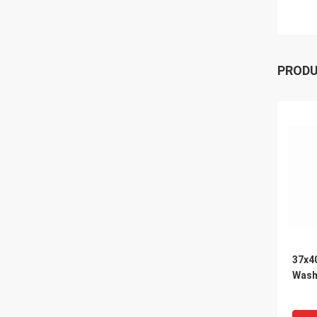
PROD
37x4
Was