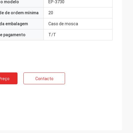
o modelo
EP-3730
de de ordem mínima
20
 da embalagem
Caso de mosca
e pagamento
T/T
Preço
Contacto