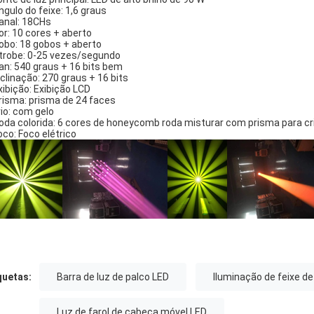
ngulo do feixe: 1,6 graus
anal: 18CHs
or: 10 cores + aberto
obo: 18 gobos + aberto
trobe: 0-25 vezes/segundo
an: 540 graus + 16 bits bem
nclinação: 270 graus + 16 bits
xibição: Exibição LCD
risma: prisma de 24 faces
rio: com gelo
oda colorida: 6 cores de honeycomb roda misturar com prisma para cria
oco: Foco elétrico
quetas:
Barra de luz de palco LED
Iluminação de feixe d
Luz de farol de cabeça móvel LED