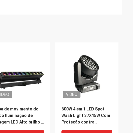
IDEO
VIDEO
a de movimento do
600W 4 em 1 LED Spot
co Iluminação de
Wash Light 37X15W Com
agem LED Alto brilho 4
Proteção contra
1 contas de luz
Temperatura Superior