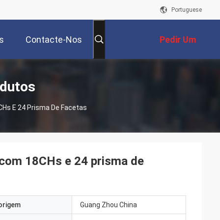
Portuguese
s
Contacte-Nos
Pedir Um
Orçamento
odutos
8CHs E 24 Prisma De Facetas
D com 18CHs e 24 prisma de
origem
Guang Zhou China