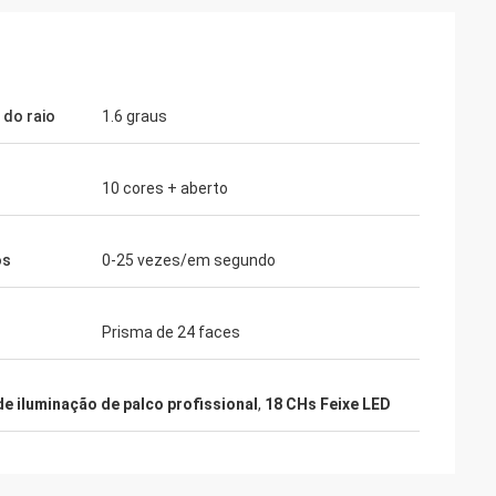
 do raio
1.6 graus
10 cores + aberto
os
0-25 vezes/em segundo
Prisma de 24 faces
de iluminação de palco profissional
,
18 CHs Feixe LED