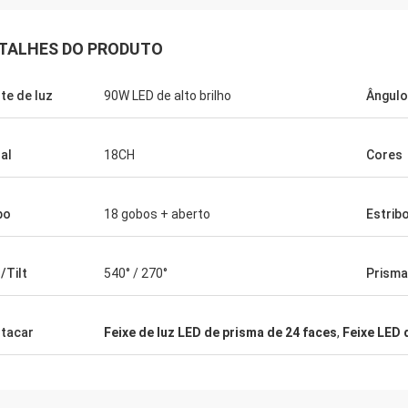
TALHES DO PRODUTO
te de luz
90W LED de alto brilho
Ângulo
al
18CH
Cores
bo
18 gobos + aberto
Estrib
/Tilt
540° / 270°
Prisma
tacar
Feixe de luz LED de prisma de 24 faces
,
Feixe LED 