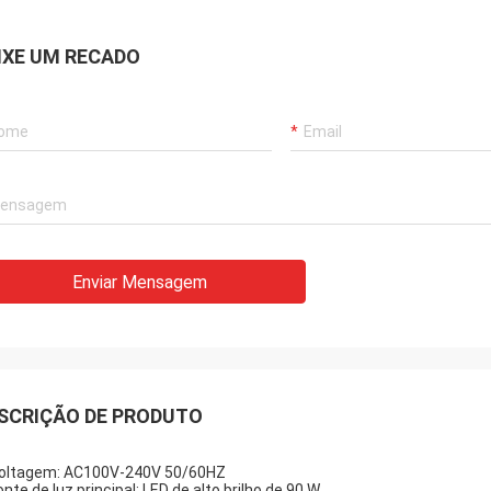
IXE UM RECADO
Enviar Mensagem
SCRIÇÃO DE PRODUTO
oltagem: AC100V-240V 50/60HZ
onte de luz principal: LED de alto brilho de 90 W