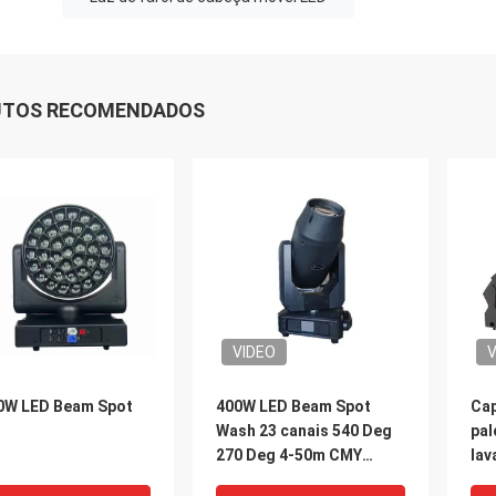
UTOS RECOMENDADOS
VIDEO
V
0W LED Beam Spot
400W LED Beam Spot
Cap
h
Wash 23 canais 540 Deg
pal
270 Deg 4-50m CMY
lav
linear CTO
em 