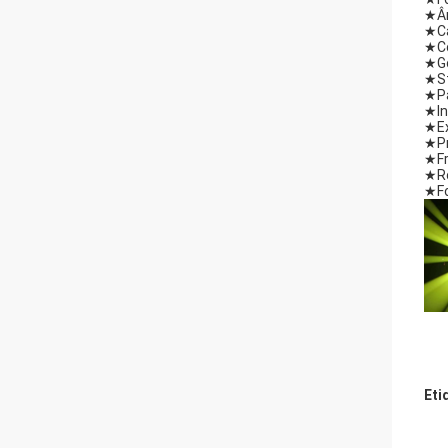
★
Â
★
C
★
C
★
G
★
S
★
P
★
I
★
E
★
P
★
F
★
R
★
F
Eti