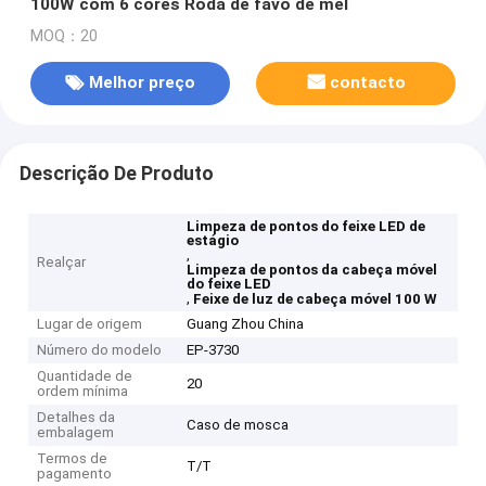
100W com 6 cores Roda de favo de mel
MOQ：20
Melhor preço
contacto
Descrição De Produto
Limpeza de pontos do feixe LED de
estágio
,
Realçar
Limpeza de pontos da cabeça móvel
do feixe LED
,
Feixe de luz de cabeça móvel 100 W
Lugar de origem
Guang Zhou China
Número do modelo
EP-3730
Quantidade de
20
ordem mínima
Detalhes da
Caso de mosca
embalagem
Termos de
T/T
pagamento