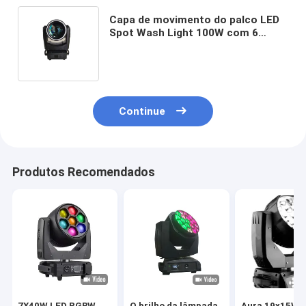
Capa de movimento do palco LED
Spot Wash Light 100W com 6
cores Roda de favo de mel
Continue
Produtos Recomendados
7X40W LED RGBW
O brilho da lâmpada
Aura 19x15W 