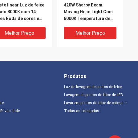
ste linear Luz de feixe
420W Sharpy Beam
ado 8000K com 14
Moving Head Light Com
es Roda de cores em
8000K Temperatura de
anco
Cor
Melhor Preço
Melhor Preço
Produtos
Luz de lavagem de pontos de feixe
Lavagem de pontos do feixe de LED
ite
Lavar em pontos do feixe de cabeça móvel
IDEO
e Privacidade
Todas as categorias
DMX Channel 8000K
DMX512 Controle de
rpy Beam Light A
iluminação de palco de
ução de iluminação
feixe afiado com ângulo