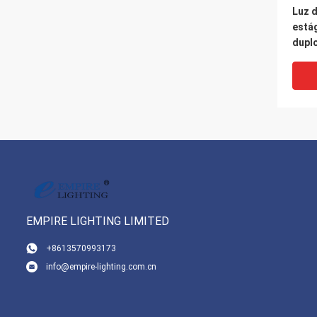
Luz d
está
dupl
solu
defin
EMPIRE LIGHTING LIMITED
+8613570993173
info@empire-lighting.com.cn
Luz d
alto 
de fa