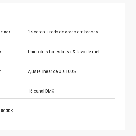
e cor
14 cores + roda de cores em branco
as
Unico de 6 faces linear & favo de mel
r
Ajuste linear de 0 a 100%
16 canal DMX
 8000K