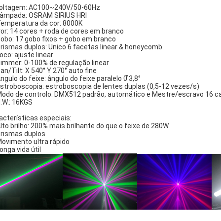
oltagem: AC100~240V/50-60Hz
âmpada: OSRAM SIRIUS HRI
emperatura da cor: 8000K
or: 14 cores + roda de cores em branco
obo: 17 gobo fixos + gobo em branco
rismas duplos: Unico 6 facetas linear & honeycomb.
oco: ajuste linear
immer: 0-100% de regulação linear
an/Tilt: X 540° Y 270° auto fine
ngulo do feixe: ângulo do feixe paralelo 0 ̊3,8°
stroboscopia: estroboscopia de lentes duplas (0,5-12 vezes/s)
odo de controlo: DMX512 padrão, automático e Mestre/escravo 16 c
.W.: 16KGS
acterísticas especiais:
lto brilho: 200% mais brilhante do que o feixe de 280W
rismas duplos
ovimento ultra rápido
onga vida útil