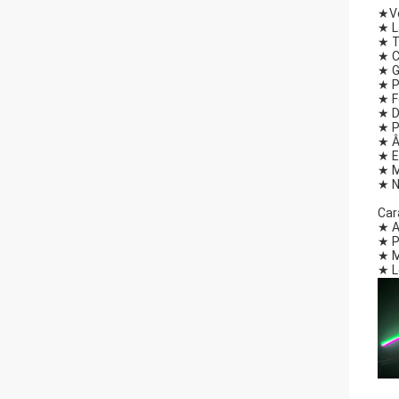
★
V
★ L
★ T
★ C
★ G
★ P
★ F
★ D
★ P
★ Â
★ E
★ M
★ N
Car
★ A
★ P
★ M
★ L