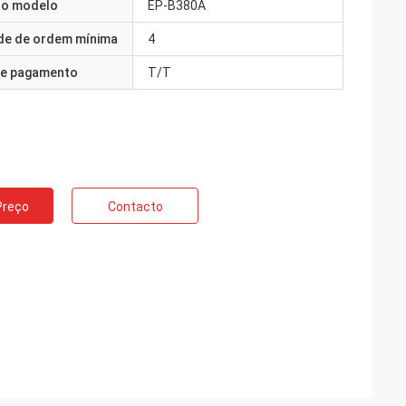
o modelo
EP-B380A
de de ordem mínima
4
e pagamento
T/T
Preço
Contacto