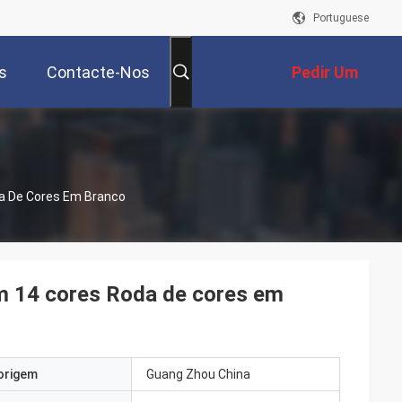
Portuguese
s
Contacte-Nos
Pedir Um
Orçamento
da De Cores Em Branco
om 14 cores Roda de cores em
origem
Guang Zhou China