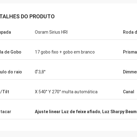
TALHES DO PRODUTO
mpada
Osram Sirius HRI
Roda d
a de Gobo
17 gobo fixo + gobo em branco
Prism
ulo do raio
0 ̊3,8°
Dimme
/Tilt
X 540° Y 270° multa automática
Canal
tacar
Ajuste linear Luz de feixe afiado
,
Luz Sharpy Beam