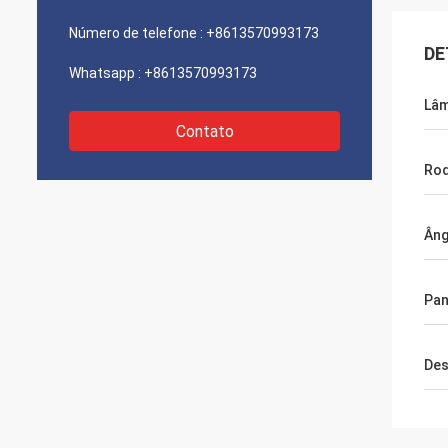
Número de telefone :
+8613570993173
DE
Whatsapp :
+8613570993173
Lâ
Contato
Rod
Âng
Pan
Des