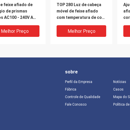
e feixe afiado de
TOP 280 Luz de cabeça
Aju
gio de prismas
móvel de feixe afiado
afi
os AC100 - 240V A
com temperatura de cor
cor
ção de iluminação
de 8000K
br
itiva
Melhor Preço
Melhor Preço
sobre
Perfil da Empresa
Notícias
Fábrica
Casos
Controle de Qualidade
Mapa do S
VIDEO
V
Fale Conosco
Política d
e feixe afiado de
8000K 420W Sharpy Beam
16 
brilho com prismas
Spotlight com USHIO
Sha
ixas de mel lineares
Lamp 16 DMX Channel
sol