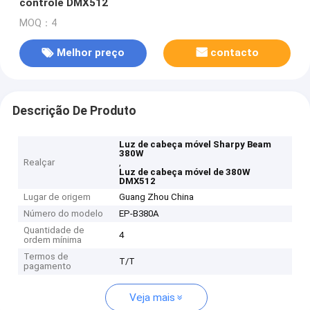
controle DMX512
MOQ：4
Melhor preço
contacto
Descrição De Produto
Luz de cabeça móvel Sharpy Beam
380W
Realçar
,
Luz de cabeça móvel de 380W
DMX512
Lugar de origem
Guang Zhou China
Número do modelo
EP-B380A
Quantidade de
4
ordem mínima
Termos de
T/T
pagamento
Veja mais