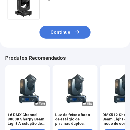
DMX512
Continue
Produtos Recomendados
16 DMX Channel
Luz de feixe afiado
DMX512 Sharp
8000K Sharpy Beam
de estágio de
Beam Light c
Light A solução de
prismas duplos
modo de contr
iluminação definitiva
AC100 - 240V A
mestre escrav